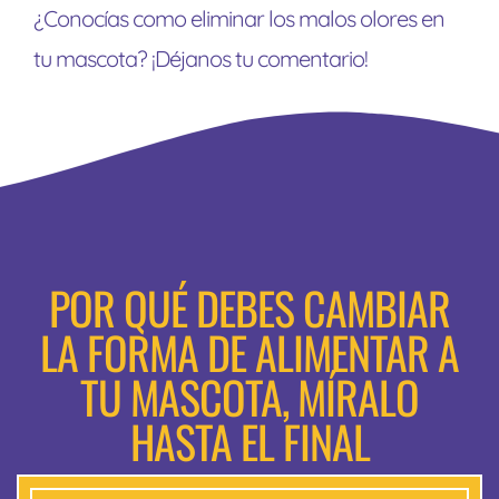
¿Conocías como eliminar los malos olores en
tu mascota? ¡Déjanos tu comentario!
POR QUÉ DEBES CAMBIAR
LA FORMA DE ALIMENTAR A
TU MASCOTA, MÍRALO
HASTA EL FINAL