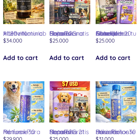
Aceite Natural Multivitaminico x 180 ml.
Guia Cocina Sopas Naturales Para Tu Perro+2 Ebooks Gratis
Guia Cómo Alimentar a tu Gato de Forma Natural + 20 Snacks de Obsequio
$
34.000
$
25.000
$
25.000
Add to cart
Add to cart
Add to cart
Perfume Natural Para Perros x 30 ml.
Recetario 21 Sopas Naturales Para Tu Perro+2 Ebooks Gratis
Solución Desinfectante Para Paños Humedos x 30 ml.
$
29.900
$
25.000
$
31.000