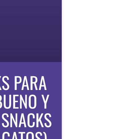
KS PARA
BUENO Y
 SNACKS
 GATOS)