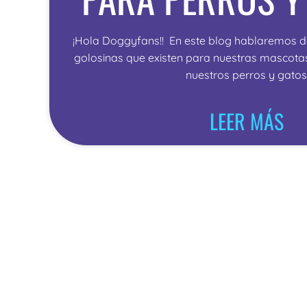
¡Hola Doggyfans!! En este blog hablaremos de
golosinas que existen para nuestras mascot
nuestros perros y gatos
LEER MÁS